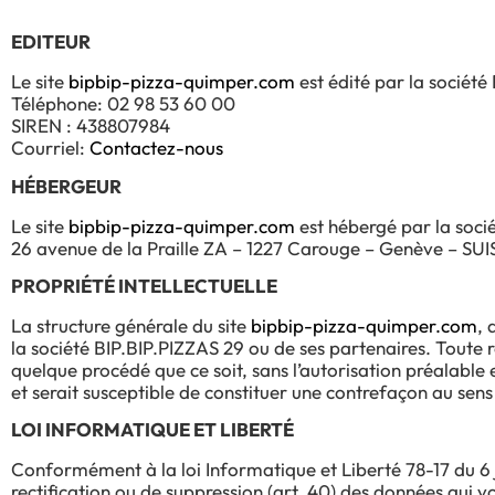
EDITEUR
Le site
bipbip-pizza-quimper.com
est édité par la société 
Téléphone: 02 98 53 60 00
SIREN : 438807984
Courriel:
Contactez-nous
HÉBERGEUR
Le site
bipbip-pizza-quimper.com
est hébergé par la soc
26 avenue de la Praille ZA – 1227 Carouge – Genève – SUI
PROPRIÉTÉ INTELLECTUELLE
La structure générale du site
bipbip-pizza-quimper.com
, 
la société BIP.BIP.PIZZAS 29 ou de ses partenaires. Toute r
quelque procédé que ce soit, sans l’autorisation préalable e
et serait susceptible de constituer une contrefaçon au sens 
LOI INFORMATIQUE ET LIBERTÉ
Conformément à la loi Informatique et Liberté 78-17 du 6 ja
rectification ou de suppression (art. 40) des données qui 