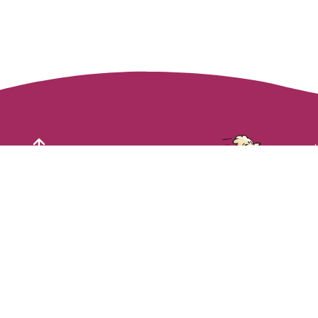
57 rue de Pont l'Abbé
29000
Quimper
02 98 53 60 00
Mentions légales
Politique de cookies