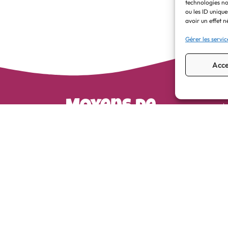
technologies no
ou les ID unique
avoir un effet n
Gérer les servic
Acce
Moyens de
paiement