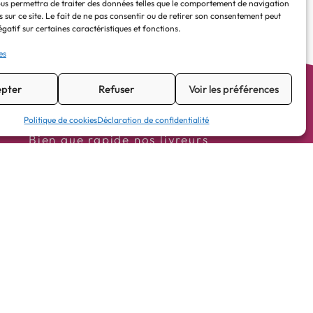
us permettra de traiter des données telles que le comportement de navigation
s sur ce site. Le fait de ne pas consentir ou de retirer son consentement peut
égatif sur certaines caractéristiques et fonctions.
es
pter
Refuser
Voir les préférences
Politique de cookies
Déclaration de confidentialité
Bien que rapide nos livreurs
appliquent rigoureusement le Code de
la route que ce soit pour leur sécurité
et par respect de la loi. Ils ne peuvent
donc pas être sanctionnés pour un
retard de livraison.
Bip Bip Pizza est ouvert 7 jours/7 de
11h à 14h et de 18h à 22h30 (sauf le
dimanche midi).