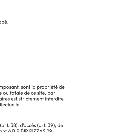
Abbé.
omposant, sont la propriété de
 ou totale de ce site, par
ires est strictement interdite
lectuelle.
rt. 38), d’accès (art. 39), de
sant à BIP.BIP.PIZZAS 29.