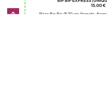
BIP BIP EXPRESS (UNIQ
15.00 €
Pizza Bip Bip Ø 30 cm (tomate, froma
ou
salade au ch
Dessert (sauf pizza dess
Boisson 33
MENU GOUR
27.00 €
1 pizza 2/3 personnes au choix (sauf
2 boissons 3
ou
1 boisson 12
ou
1 bouteille de ro
ou
1 bouteille de ro
2 desserts (sauf glaces e