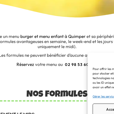
se un menu
burger et menu enfant à Quimper
et sa périphér
formules avantageuses en semaine, le week-end et les jours 
uniquement le midi).
Les formules ne peuvent bénéficier d’aucune autre réduction
Réservez
votre menu au
.
02 98 53 60 00
Pour offrir les 
pour stocker et
technologies no
ou les ID unique
avoir un effet n
Nos formules
Gérer les servic
Acce