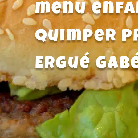
menu enfa
Quimper p
Ergué Gab