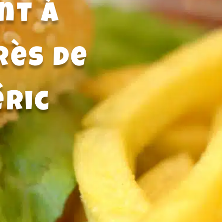
nt à
rès de
éric