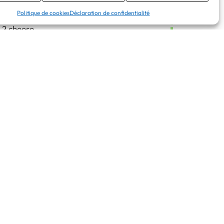
NU BURGER
9.50 €
Politique de cookies
Déclaration de confidentialité
2 cheese
1 frite
1 coca 33cl
NU ENFANT
8.50 €
e, fromage + 2 ingrédients au choix)
ou
ts + 1 petite frite
ou
s + 1 petite frite
pizza dessert et glaces)
RISUN 25cl – Surprise