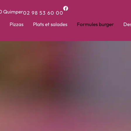
0
Quimper
02 98 53 60 00
Pizzas
Plats et salades
Formules burger
Des