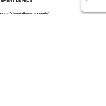
UEMENT LE MIDI)
ME
ge + 2 ingrédients au choix)
oix
erts et glaces)
cl
MAND
ME
 fruits de mer et bretonne)
Pizza junior Ø25 cm (tomat
3cl
4 nugge
5cl
4 wing
sé 75cl
Dessert (sauf 
Boisson CAP
uge 75cl
t pizza dessert)