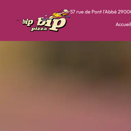
57 rue de Pont l'Abbé
2900
Accueil